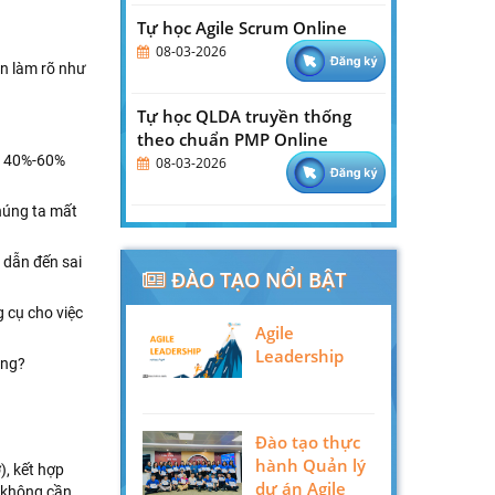
Tự học Agile Scrum Online
08-03-2026
in làm rõ như
Tự học QLDA truyền thống
theo chuẩn PMP Online
đi 40%-60%
08-03-2026
chúng ta mất
– dẫn đến sai
ĐÀO TẠO NỔI BẬT
g cụ cho việc
Agile
Leadership
ông?
Đào tạo thực
hành Quản lý
), kết hợp
dự án Agile
à không cần