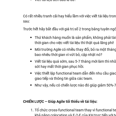
Có rất nhiều tranh cãi hay hiểu lầm với việc viết tài liệu 
sau:
Trước hết hãy bắt đầu với giá trị số 2 trong bảng tuyên n
Thứ khách hàng muốn là sản phẩm, không phải tài l
thời gian cho việc viết tài liệu thì thật quá lãng phí!
Môi trường Agile có nhiều thay đổi, bỏ ra một tháng 
bao nhiêu thời gian vì vứt bỏ, cập nhật nó?
Viết tài liệu quá sớm, sau 5-7 tháng mới làm thì nhữ
sót hay mất thời gian phục hồi.
Việc thiết lập functional team dẫn đến nhu cầu giao
giao tiếp và thông tin giữa các team.
Như vậy, nếu có chiến lược nào đó giúp giảm 50%-7
CHIẾN LƯỢC – Giúp Agile tối thiểu về tài liệu:
Tổ chức cross-functional team thay vì functional te
khả năng colocation và F-2-F của KH trực tiếp với 