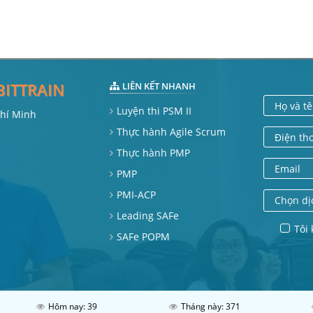
BITTRAIN
LIÊN KẾT NHANH
Họ và t
Luyện thi PSM II
Chí Minh
Thực hành Agile Scrum
Điện th
Thực hành PMP
Email
PMP
PMI-ACP
Chọn dị
Leading SAFe
Tôi 
SAFe POPM
Hôm nay: 39
Tháng này: 371