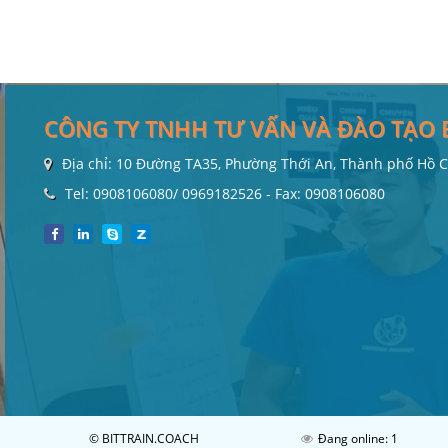
CÔNG TY TNHH TƯ VẤN VÀ ĐÀO TẠO 
Địa chỉ: 10 Đường TA35, Phường Thới An, Thành phố Hồ 
Tel: 0908106080/ 0969182526 - Fax: 0908106080
© BITTRAIN.COACH
Đang online: 1