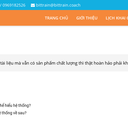
/ 0969182526
bittrain@bittrain.coach
TRANG CHỦ
GIỚI THIỆU
LỊCH KHAI
ài liệu mà vẫn có sản phẩm chất lượng thì thật hoàn hảo phải k
hể hiểu hệ thống?
ệ thống về sau?