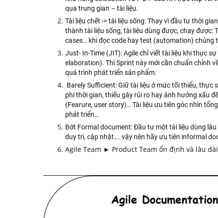
qua trung gian – tài liệu.
Tài liệu chết -> tài liệu sống: Thay vì đầu tư thời g
thành tài liệu sống, tài liệu dùng được, chạy được:
cases… khi đọc code hay test (automation) chúng t
Just- In-Time (JIT): Agile chỉ viết tài liệu khi thực 
elaboration). Thì Sprint này mới cần chuẩn chỉnh về 
quá trình phát triển sản phẩm.
Barely Sufficient: Giữ tài liệu ở mức tối thiểu, th
phí thời gian, thiếu gây rủi ro hay ảnh hưởng xấu đến
(Fearure, user story)… Tài liệu ưu tiên góc nhìn tổng
phát triển…
Bớt Formal document: Đầu tư một tài liệu dùng lâu d
duy trì, cập nhật…. vậy nên hãy ưu tiên informal d
Agile Team ► Product Team ổn định và lâu dài 