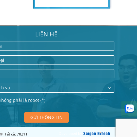
LIÊN HỆ
ên
oại
ch vụ
không phải là robot (*)
GỬI THÔNG TIN
Developed by
Tất cả: 70211