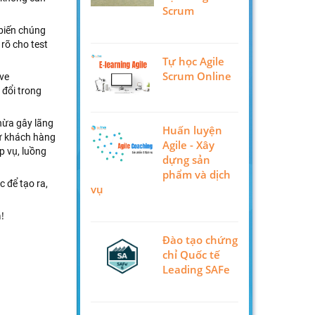
Scrum
y biến chúng
 rõ cho test
Tự học Agile
Scrum Online
ive
 đổi trong
Thừa gây lãng
Huấn luyện
 từ khách hàng
Agile - Xây
ệp vụ, luồng
dựng sản
phẩm và dịch
c để tạo ra,
vụ
!
Đào tạo chứng
chỉ Quốc tế
Leading SAFe