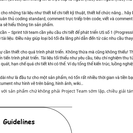
ian cho những tài liệu như thiết kế chi tiết kỹ thuật, thiết kế chức năng… hã
 Tuân thủ coding standard, comment trực triếp trên code, viết và comment
a sẽ hiểu thông tin sản phẩm.
sự cần – Sprint tới team cần yêu cầu chi tiết để phát triển US số 1 (Progress
tài liệu. Điều này giúp loại bỏ tối đa lãng phí dẫn đến từ các nhu cầu thay
ực sự cần thiết cho quá trình phát triển. Không thừa mà cũng không thiếu! 
 tiến trình phát triển. Tài liệu tối thiểu như yêu cầu, tiêu chí nghiệm thu
 quát, hạn chế quá chi tiết khi có thể. Ví dụ tổng thể kiến trúc, luồng nghi
ài như là đầu tư cho một sản phẩm, nó tốn rất nhiều thời gian và tiền bạ
ocument như hình vẽ trên bảng, hình ảnh, wiki…
với sản phẩm chứ không phải Project Team sớm lập, chiều giải tán