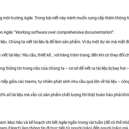
trong môi trường Agile. Trong bài viết này mình muốn cung cấp thêm thông t
gôn Agile: “Working software over comprehensive documentation”:
iệu. Chúng ta viết tài liệu là để làm sản phẩm. Ví dụ một dự án mà mất 
viết tài liệu: Yêu cầu, thiết kế… với hàng trăm trang, đến khi có thay đổi 
ng thông tin trong não của chúng ta – cơ sở để viết ra tài liệu bị bay hơi 
 tiếp giữa các teams, tự nhiên phát sinh nhu cầu quá lớn về tài liệu – côn
0% số tài liệu mà vẫn có sản phẩm chất lượng thì thật hoàn hảo phải kh
am: Mục tiêu và kế hoạch chi tiết Agile ngắn trong vài tuần (để có thể nhớ
team (Direct) làm thông tin đi trực tiếp từ người (não) đến người (não) m