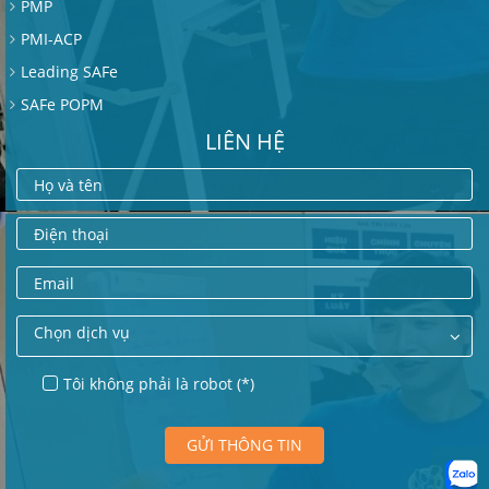
PMP
PMI-ACP
Leading SAFe
SAFe POPM
LIÊN HỆ
Họ và tên
Điện thoại
Email
Chọn dịch vụ
Tôi không phải là robot (*)
GỬI THÔNG TIN