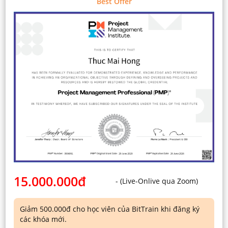
Best Offer
Với chứng nhận này, bạn có thể
Project Cost Management
đăng ký thi lấy chứng chỉ Quốc
Project Quality Management
tế PMP do Viện quản lý dự án
Project Resource
Mỹ (PMI) - yêu cầu bắt buộc.
Management
Project Communications
TẠI SAO BẠN NÊN CHỌN BITTRAIN?
Management
Project Risk Management
Project Procurement
Management
Project Stakeholder
Management
HỖ TRỢ VÀ LUYỆN THI PMP:
Giới thiệu về kỳ thi PMP
Hướng dẫn, hỗ trợ làm hồ sơ
15.000.000đ
- (Live-Onlive qua Zoom)
thi
Luyện đề thông qua hệ thống
E-learning với thư viện đề
Giảm 500.000đ cho học viên của BitTrain khi đăng ký
Giảng viên là chuyên gia QLDA thực chiến với 17 năm kinh
trên 5.000 câu.
các khóa mới.
nghiệm áp dụng, đào tạo và huấn luyện Quản lý dự án cho
Luyện đề trực tiếp với giảng