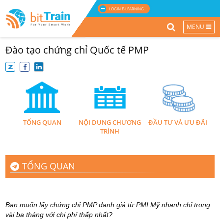
LOGIN E-LEARNING
MENU
Đào tạo chứng chỉ Quốc tế PMP
TỔNG QUAN
NỘI DUNG CHƯƠNG
ĐẦU TƯ VÀ ƯU ĐÃI
TRÌNH
TỔNG QUAN
Bạn muốn lấy chứng chỉ PMP danh giá từ PMI Mỹ nhanh chỉ trong
vài ba tháng với chi phí thấp nhất?