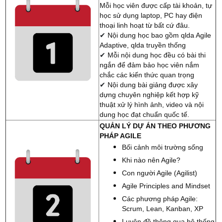
muốn được thăng chức lên vị trí PM
Mỗi học viên được cấp tài khoản, tự
học sử dụng laptop, PC hay điện
thoại linh hoạt từ bất cứ đâu.
LỢI ÍCH TỪ KHÓA HỌC:
✔
Nội dung học bao gồm qlda Agile
Adaptive, qlda truyền thống
Kiến thức quản lý dự án chuyên nghiệp theo chuẩn
✔
Mỗi nội dung học đều có bài thi
Quốc tế
: Khóa học cung cấp cho bạn kiến thức quản lý
ngắn để đảm bảo học viên nắm
chuyên nghiệp, giúp bạn hiểu và áp dụng có hiệu quả vào
chắc các kiến thức quan trọng
dự án.
✔
Nội dung bài giảng được xây
Nâng cao cơ hội nghề nghiệp:
Chứng chỉ PMP là một
dựng chuyên nghiệp kết hợp kỹ
trong những chứng chỉ quản lý dự án danh giá bậc nhất về
thuật xử lý hình ảnh, video và nội
Quản lý dự án và được công nhận toàn cầu. Việc đạt được
dung học đạt chuẩn quốc tế.
chứng chỉ này sẽ giúp bạn đáp ứng được nhu cầu thị
QUẢN LÝ DỰ ÁN THEO PHƯƠNG
trường tuyển dụng, có được sự tin tưởng và công nhận từ
PHÁP AGILE
phía nhà tuyển dụng, mở ra cánh cửa việc làm, thăng tiến
Bối cảnh môi trường sống
trong công việc và nhận được dự án quy mô lớn hơn.
Khi nào nên Agile?
Tăng lương và phát triển sự nghiệp:
Quản lý dự án là
Con người Agile (Agilist)
một nghề hấp dẫn cho tương lai! Những người có PMP có
mức lương cao hơn 32% so với những người khác (theo
Agile Principles and Mindset
thống kê của PMI). Mức lương trung bình của PM ở Mỹ là
Các phương pháp Agile:
93.000 USD.
Scrum, Lean, Kanban, XP
Xây dựng mạng lưới chuyên gia:
Cơ hội kết nối với nhiều
Luyện đề thông qua hệ thống