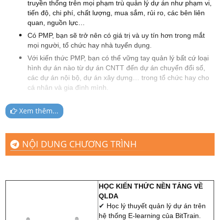
truyền thống trên mọi phạm trù quản lý dự án như phạm vi,
tiến độ, chi phí, chất lượng, mua sắm, rủi ro, các bên liên
quan, nguồn lực…
Có PMP, bạn sẽ trở nên có giá trị và uy tín hơn trong mắt
mọi người, tổ chức hay nhà tuyển dụng.
Với kiến thức PMP, bạn có thể vững tay quản lý bất cứ loại
hình dự án nào từ dự án CNTT đến dự án chuyển đổi số,
các dự án nội bộ, dự án xây dựng… trong tổ chức hay cho
cá nhân và gia đình mình.
Xem thêm...
ĐỐI TƯỢNG THAM GIA:
Project Manager
NỘI DUNG CHƯƠNG TRÌNH
Program Manager
Team Leaders
Quality Assurance
PMO
HỌC KIẾN THỨC NỀN TẢNG VỀ
QLDA
X Manager : Quality manager, procurement manager…
✔
Học lý thuyết quản lý dự án trên
Hoặc những người muốn chuẩn bị để làm PM, sắp hay
hệ thống E-learning của BitTrain.