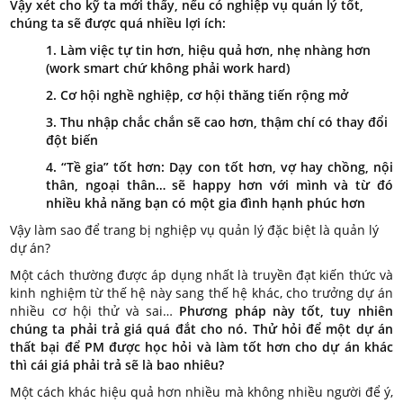
Vậy xét cho kỹ ta mới thấy, nếu có nghiệp vụ quản lý tốt,
chúng ta sẽ được quá nhiều lợi ích:
1. Làm việc tự tin hơn, hiệu quả hơn, nhẹ nhàng hơn
(work smart chứ không phải work hard)
2. Cơ hội nghề nghiệp, cơ hội thăng tiến rộng mở
3. Thu nhập chắc chắn sẽ cao hơn, thậm chí có thay đổi
đột biến
4. “Tề gia” tốt hơn: Dạy con tốt hơn, vợ hay chồng, nội
thân, ngoại thân… sẽ happy hơn với mình và từ đó
nhiều khả năng bạn có một gia đình hạnh phúc hơn
Vậy làm sao để trang bị nghiệp vụ quản lý đặc biệt là quản lý
dự án?
Một cách thường được áp dụng nhất là truyền đạt kiến thức và
kinh nghiệm từ thế hệ này sang thế hệ khác, cho trưởng dự án
nhiều cơ hội thử và sai…
Phương pháp này tốt, tuy nhiên
chúng ta phải trả giá quá đắt cho nó. Thử hỏi để một dự án
thất bại để PM được học hỏi và làm tốt hơn cho dự án khác
thì cái giá phải trả sẽ là bao nhiêu?
Một cách khác hiệu quả hơn nhiều mà không nhiều người để ý,