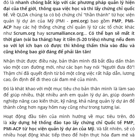
đó là
nhanh chóng bắt kịp với các phương pháp quản lý hiện
đại của thế giới, thông qua việc học và thi lấy chứng chỉ quốc
tế
. Về QLDA chúng ta có bộ chứng chỉ “thần thánh” từ học viện
quản lý dự án của Mỹ (PMI -
pmi.org
) bao gồm
PMP, PMI-
ACP
hay các hệ thống chứng chỉ quản lý từ các tổ chức khác
như
Scrum.org
hay
scrumalliance.org
…
Có thể bạn sẽ mất ít
thời gian (vài ba tháng) hay ít tiền (5-20 triệu) nhưng nếu đem
so với lợi ích bạn có được thì không thấm thía vào đâu và
cũng không bao giờ đáng để phải lăn tăn!
Nhận thức được điều này, bản thân mình đã bắt đầu dấn thân
vào một con đường mới, như các bạn hay nói “Người đưa đò”!
Thậm chí đã quyết định từ bỏ một công việc rất hấp dẫn, lương
cao, ổn định để đi theo cái đam mê của mình.
Đó là khát khao với một mục tiêu cho bản thân mình là làm sao
để giúp nhiều, thật nhiều anh em quản lý dự án, giúp doanh
nghiệp nâng cao kiến thức, kỹ năng, khả năng quản lý dự án để
thành công hơn ngay hôm nay cũng như trong tương lai.
Hoạt động đầu tiên của mình hướng về mục tiêu trên, đó
là
xây dựng hệ thống đào tạo lấy chứng chỉ Quốc tế PMP,
PMI-ACP từ học viện quản lý dự án của Mỹ.
Và tất nhiên, sẽ có
nhiều hoạt động khác tiếp theo để hiện thực hóa đam mê và