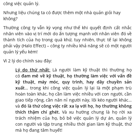
công việc quản lý.
Nhưng liệu chúng ta có được thêm một nhà quản giỏi hay
không?
Thường công ty vẫn kỳ vọng như thế khi quyết định cất nhắc
nhân viên vào vị trí mới do ấn tượng mạnh với nhân viên đó về
thành tích của họ trong quá khứ, tuy nhiên, thực tế lại không
phải vậy (Halo Effect) – công ty nhiều khả năng sẽ có một người
quản lý yếu kém!
Vì 2 lý do chính sau đây:
Lý do thứ nhất
:
Là người làm kỹ thuật thì thường họ
có
đam mê về kỹ thuật, họ thường làm việc với vấn đề
kỹ thuật, máy móc, quy trình, hay dây chuyền sản
xuất
… trong khi công việc quản lý lại là một phạm trù
hoàn toàn khác, họ cần làm việc nhiều với con người, cần
giao tiếp rộng, cần năn nỉ người này, lôi kéo người khác…
và
đó là thứ công việc rất xa lạ với họ, họ thường không
thích thậm chí ghét.
Và xu hướng chung là họ rời xa
trách nhiệm của họ, bỏ bê việc quản lý dự án, quản lý
con người và tập trung nhiều thời gian làm kỹ thuật, thứ
mà họ đang tâm huyết!