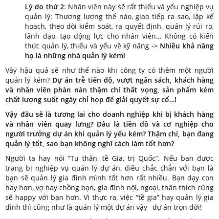
Lý do thứ 2
: Nhân viên này sẽ rất thiếu và yếu nghiệp vụ
quản lý: Thương lượng thế nào, giao tiếp ra sao, lập kế
hoạch, theo dõi kiểm soát, ra quyết định, quản lý rủi ro,
lãnh đạo, tạo động lực cho nhân viên… Không có kiến
thức quản lý, thiếu và yếu về kỹ năng ->
Nhiều khả năng
họ là những nhà quản lý kém!
Vậy hậu quả sẽ như thế nào khi công ty có thêm một người
quản lý kém?
Dự án trễ tiến độ, vượt ngân sách, khách hàng
và nhân viên phàn nàn thậm chí thất vọng, sản phẩm kém
chất lượng suốt ngày chỉ họp để giải quyết sự cố…!
Vậy đâu sẽ là tương lai cho doanh nghiệp khi bị khách hàng
và nhân viên quay lưng? Đâu là tiền đồ và cơ nghiệp cho
người trưởng dự án khi quản lý yếu kém? Thậm chí, bạn đang
quản lý tốt, sao bạn không nghĩ cách làm tốt hơn?
Người ta hay nói “Tu thân, tề Gia, trị Quốc”. Nếu bạn được
trang bị nghiệp vụ quản lý dự án, điều chắc chắn với bạn là
bạn sẽ quản lý gia đình mình tốt hơn rất nhiều. Bạn dạy con
hay hơn, vợ hay chồng bạn, gia đình nội, ngoại, thân thích cũng
sẽ happy với bạn hơn. Vì thực ra, việc “tề gia” hay quản lý gia
đình thì cũng như là quản lý một dự án vậy –dự án trọn đời!